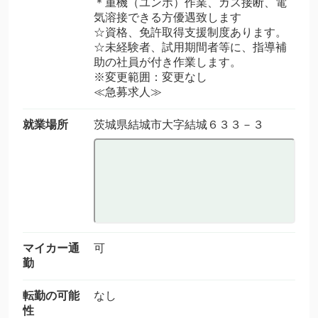
＊重機（ユンボ）作業、ガス接断、電
気溶接できる方優遇致します
☆資格、免許取得支援制度あります。
☆未経験者、試用期間者等に、指導補
助の社員が付き作業します。
※変更範囲：変更なし
≪急募求人≫
就業場所
茨城県結城市大字結城６３３－３
マイカー通
可
勤
転勤の可能
なし
性