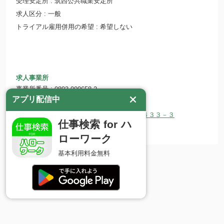
受理安定所
筑西公共職業安定所
求人区分
一般
トライアル雇用併用の希望
希望しない
求人事業所
事業所番号
0803-000658-2
アプリ配信中
事業所名
結城金属 株式会社
所在地
〒307-0001 茨城県結城市大字結城６３３－３
仕事検索 for ハ
ホームページ
ローワーク
基本利用料金無料