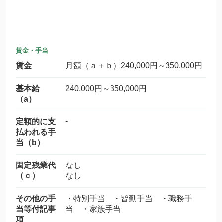
賃金・手当
賃金
月額（ａ＋ｂ）240,000円～350,000円
基本給
240,000円～350,000円
（a）
-
定額的に支
払われる手
当（b）
固定残業代
なし
（ｃ）
なし
その他の手
・特別手当 ・皆勤手当 ・職務手
当等付記事
当 ・家族手当
項