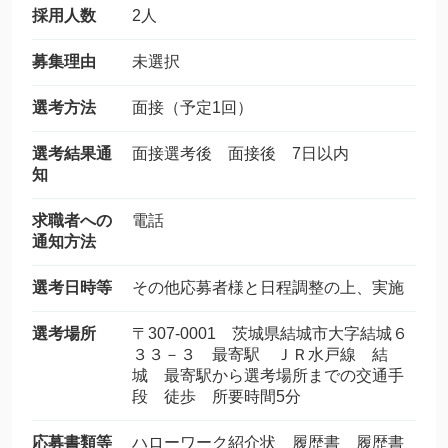
採用人数
2人
募集理由
未選択
選考方法
面接（予定1回）
選考結果通
面接選考後 面接後 7日以内
知
求職者への
電話
通知方法
選考日時等
その他応募者様と日程調整の上、実施
選考場所
〒307-0001 茨城県結城市大字結城６
３３－３ 最寄駅 ＪＲ水戸線 結
城 最寄駅から選考場所までの交通手
段 徒歩 所要時間5分
応募書類等
ハローワーク紹介状 履歴書 履歴書