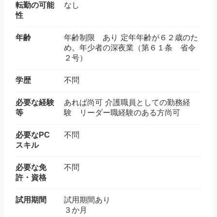
転勤の可能
なし
性
年齢
年齢制限 あり 定年年齢が６２歳のた
め。年少者の深夜業（第６１条 省令
２号）
学歴
不問
必要な経験
あれば尚可 介護職員としての勤務経
等
験 リーダー職経験のある方尚可
必要なPC
不問
スキル
必要な免
不問
許・資格
試用期間
試用期間あり
３か月