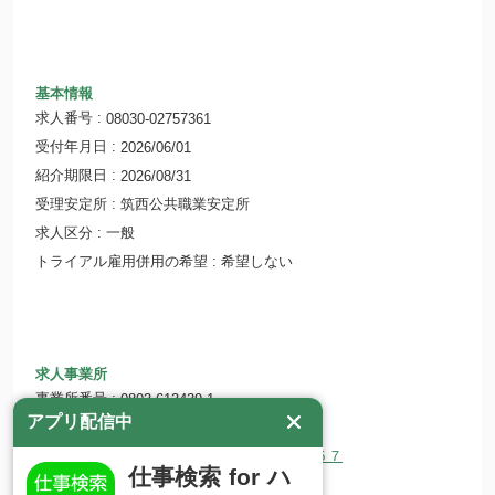
基本情報
求人番号
08030-02757361
受付年月日
2026/06/01
紹介期限日
2026/08/31
受理安定所
筑西公共職業安定所
求人区分
一般
トライアル雇用併用の希望
希望しない
求人事業所
事業所番号
0803-613439-1
アプリ配信中
事業所名
社会福祉法人 幸恵会
所在地
〒308-0008 茨城県筑西市八丁台４５７
仕事検索 for ハ
ホームページ
https://nakadateen.com/