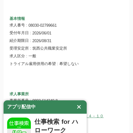
基本情報
求人番号
08030-02799661
受付年月日
2026/06/01
紹介期限日
2026/08/31
受理安定所
筑西公共職業安定所
求人区分
一般
トライアル雇用併用の希望
希望しない
求人事業所
事業所番号
0803-614240-8
アプリ配信中
事業所名
合同会社 青山
所在地
〒307-0008 茨城県結城市下り松４－４－１０
仕事検索 for ハ
ホームページ
http://aoyama-llc.com
ローワーク