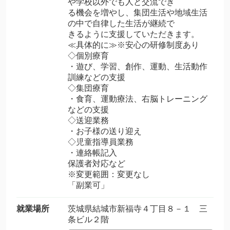
や学校以外でも人と交流でき
る機会を増やし、集団生活や地域生活
の中で自律した生活が継続で
きるように支援していただきます。
≪具体的に≫※安心の研修制度あり
◇個別療育
・遊び、学習、創作、運動、生活動作
訓練などの支援
◇集団療育
・食育、運動療法、右脳トレーニング
などの支援
◇送迎業務
・お子様の送り迎え
◇児童指導員業務
・連絡帳記入
保護者対応など
※変更範囲：変更なし
「副業可」
就業場所
茨城県結城市新福寺４丁目８－１ 三
条ビル２階