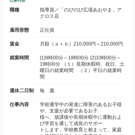
仕事内容
職種
指導員／「のびのび広場あおやま」ア
クロス店
雇用形態
正社員
賃金
月額（ａ＋ｂ）210,000円～210,000円
就業時間
(1)9時00分～18時00分 (2)10時00分～
19時00分 （１）長期休暇時、祝日、土
曜日の就業時間 （２）平日の就業時
間
週休二日制
毎 週
仕事内容
学校通学中の発達に障害のあるお子様
や、支援が必要であるお子
様へ、放課後や長期休暇中に運動およ
び学習を通して成長のサポー
トします。学校教育と相まって、家庭