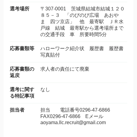
選考場所
〒307-0001 茨城県結城市結城１２０
８５－３ 「のびのび広場 あおや
ま 四ツ京店」 他 最寄駅 ＪＲ水
戸線 結城 最寄駅から選考場所まで
の交通手段 車 所要時間5分
応募書類等
ハローワーク紹介状 履歴書 履歴書
写真貼付
応募書類の
求人者の責任にて廃棄
返戻
選考に関す
なし
る特記事項
担当者
担当 電話番号0296-47-6866
FAX0296-47-6866 Eメール
aoyama.llc.recruit@gmail.com