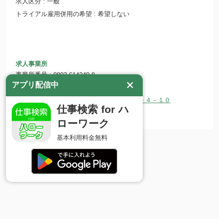
求人区分
一般
トライアル雇用併用の希望
希望しない
求人事業所
事業所番号
0803-614240-8
アプリ配信中
事業所名
合同会社 青山
所在地
〒307-0008 茨城県結城市下り松４－４－１０
仕事検索 for ハ
ホームページ
http://aoyama-llc.com
ローワーク
基本利用料金無料