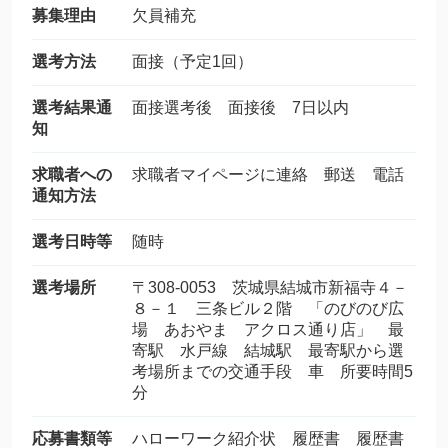
募集理由
欠員補充
選考方法
面接（予定1回）
選考結果通
面接選考後 面接後 7日以内
知
求職者への
求職者マイページに連絡 郵送 電話
通知方法
選考日時等
随時
選考場所
〒308-0053 茨城県結城市新福寺４－
８－１ 三条ビル２階 「のびのび広
場 あおやま アクロス通り店」 最
寄駅 水戸線 結城駅 最寄駅から選
考場所までの交通手段 車 所要時間5
分
応募書類等
ハローワーク紹介状 履歴書 履歴書