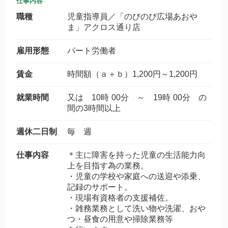
仕事内容
職種
児童指導員／「のびのび広場あおや
ま」アクロス通り店
雇用形態
パート労働者
賃金
時間額（ａ＋ｂ）1,200円～1,200円
就業時間
又は 10時 00分 ～ 19時 00分 の
間の3時間以上
週休二日制
毎 週
仕事内容
＊主に障害を持った児童の生活能力向
上を目指す為の業務。
・児童の学校や家庭への送迎や添乗、
記録のサポート。
・現場有資格者の支援補佐。
・雑務業務として洗い物や洗濯、おや
つ・昼食の用意や掃除業務等