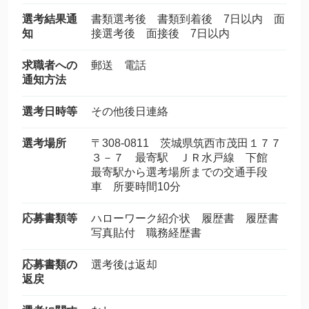
選考結果通
書類選考後 書類到着後 7日以内 面
知
接選考後 面接後 7日以内
求職者への
郵送 電話
通知方法
選考日時等
その他後日連絡
選考場所
〒308-0811 茨城県筑西市茂田１７７
３－７ 最寄駅 ＪＲ水戸線 下館
最寄駅から選考場所までの交通手段
車 所要時間10分
応募書類等
ハローワーク紹介状 履歴書 履歴書
写真貼付 職務経歴書
応募書類の
選考後は返却
返戻