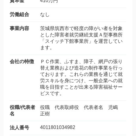
資本金
410万円
労働組合
なし
事業内容
茨城県筑西市で軽度の障がい者を対象
とした障害者就労継続支援Ａ型事務所
「スイッチ下館事業所」を運営してい
ます。
会社の特徴
ＰＣ作業、ふすま、障子、網戸の張り
替え業務および造花の制作事業を行っ
ております。これらの業務を通じて就
労スキルを身につけ、一般企業への就
職を目指すことが出来る障害福祉サー
ビスです。
役職/代表者
役職 代表取締役 代表者名 児嶋
名
正樹
4011801034982
法人番号