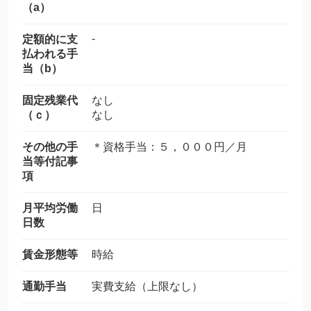
（a）
-
定額的に支
払われる手
当（b）
固定残業代
なし
（ｃ）
なし
その他の手
＊資格手当：５，０００円／月
当等付記事
項
月平均労働
日
日数
賃金形態等
時給
通勤手当
実費支給（上限なし）