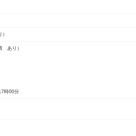
り）
績 あり）
17時00分