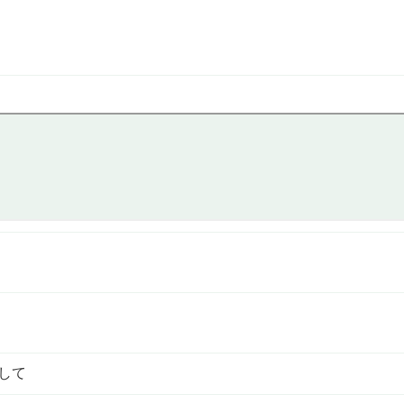
。
。
して