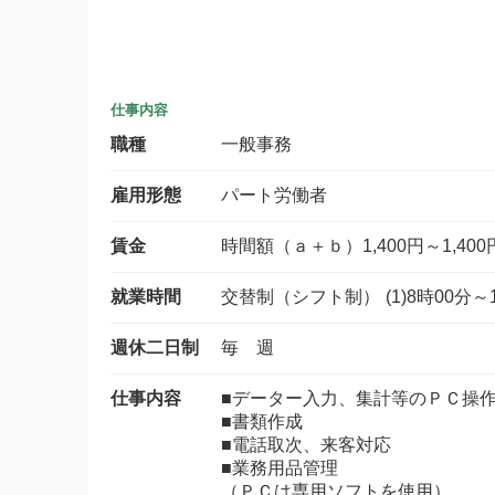
仕事内容
職種
一般事務
雇用形態
パート労働者
賃金
時間額（ａ＋ｂ）1,400円～1,400
就業時間
交替制（シフト制） (1)8時00分～
週休二日制
毎 週
仕事内容
■データー入力、集計等のＰＣ操
■書類作成
■電話取次、来客対応
■業務用品管理
（ＰＣは専用ソフトを使用）