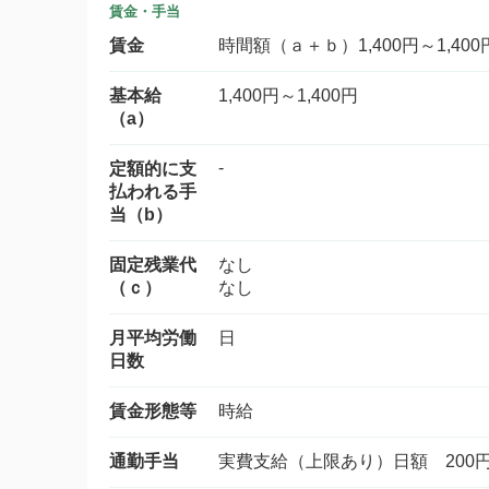
賃金・手当
賃金
時間額（ａ＋ｂ）1,400円～1,400
基本給
1,400円～1,400円
（a）
-
定額的に支
払われる手
当（b）
固定残業代
なし
（ｃ）
なし
月平均労働
日
日数
賃金形態等
時給
通勤手当
実費支給（上限あり）日額 200