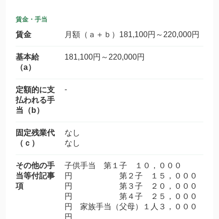
賃金・手当
賃金
月額（ａ＋ｂ）181,100円～220,000円
基本給
181,100円～220,000円
（a）
-
定額的に支
払われる手
当（b）
固定残業代
なし
（ｃ）
なし
その他の手
子供手当 第１子 １０，０００
当等付記事
円 第２子 １５，０００
項
円 第３子 ２０，０００
円 第４子 ２５，０００
円 家族手当（父母）１人３，０００
円