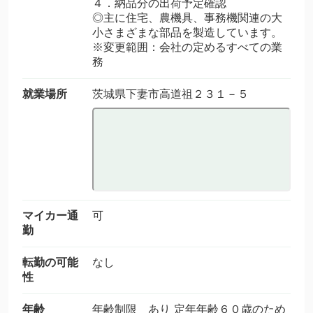
４．納品分の出荷予定確認
◎主に住宅、農機具、事務機関連の大
小さまざまな部品を製造しています。
※変更範囲：会社の定めるすべての業
務
就業場所
茨城県下妻市高道祖２３１－５
マイカー通
可
勤
転勤の可能
なし
性
年齢
年齢制限 あり 定年年齢６０歳のため