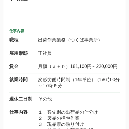
仕事内容
職種
出荷作業業務（つくば事業所）
雇用形態
正社員
賃金
月額（ａ＋ｂ）181,100円～220,000円
就業時間
変形労働時間制（1年単位） (1)8時00分
～17時05分
週休二日制
その他
仕事内容
１．客先別の出荷品の仕分け
２．製品の梱包作業
３．現品票の貼り付け