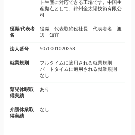
ト生産に対応できる工場です。中国生
産拠点として、錦州金太陽技術有限公
司
役職/代表者
役職 代表取締役社長 代表者名 渡
名
辺 知宜
5070001020358
法人番号
就業規則
フルタイムに適用される就業規則
パートタイムに適用される就業規則
なし
育児休暇取
あり
得実績
介護休業取
なし
得実績