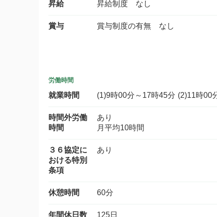
昇給
昇給制度 なし
賞与
賞与制度の有無 なし
労働時間
就業時間
(1)9時00分～17時45分 (2)11時0
時間外労働
あり
時間
月平均10時間
３６協定に
あり
おける特別
条項
休憩時間
60分
年間休日数
125日