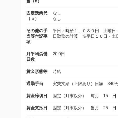
当（b）
固定残業代
なし
（ｃ）
なし
その他の手
平日：時給１，０８０円 土曜日
当等付記事
日勤務の計算 ※平日１６日・土
項
月平均労働
20.0日
日数
賃金形態等
時給
通勤手当
実費支給（上限あり）日額 840
賃金締切日
固定（月末以外） 毎月 15 日
賃金支払日
固定（月末以外） 当月 25 日