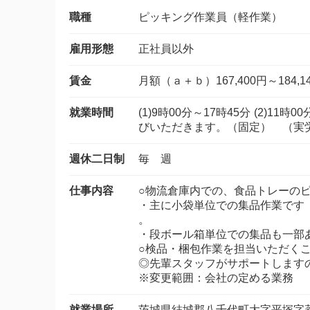
職種
ピッキング作業員（軽作業）
雇用形態
正社員以外
賃金
月額（ａ＋ｂ）167,400円～184,1
就業時間
(1)9時00分～17時45分 (2)
びいただきます。（固定） （実
週休二日制
毎 週
仕事内容
○物流倉庫内での、食品トレーの
・主に小袋単位での集品作業です
。
・段ボール箱単位での集品も一部
○検品・梱包作業を担当いただく
◎先輩スタッフがサポートします
※変更範囲：会社の定める業務
就業場所
茨城県結城郡八千代町大字平塚字