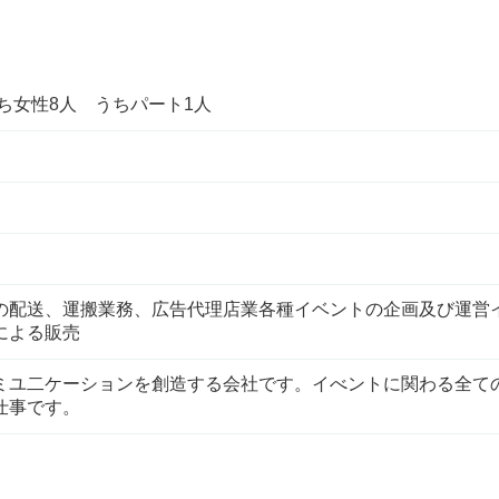
うち女性8人 うちパート1人
の配送、運搬業務、広告代理店業各種イベントの企画及び運営
による販売
ミユ二ケーションを創造する会社です。イべントに関わる全て
仕事です。