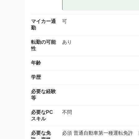
マイカー通
可
勤
転勤の可能
あり
性
年齢
学歴
必要な経験
等
必要なPC
不問
スキル
必要な免
必須 普通自動車第一種運転免許