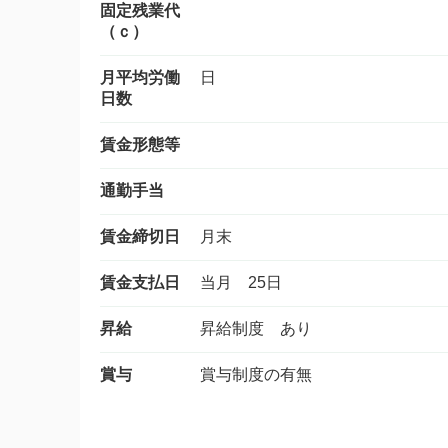
固定残業代
（ｃ）
月平均労働
日
日数
賃金形態等
通勤手当
賃金締切日
月末
賃金支払日
当月 25日
昇給
昇給制度 あり
賞与
賞与制度の有無