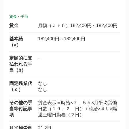
賃金・手当
賃金
月額（ａ＋ｂ）182,400円～182,400円
基本給
182,400円～182,400円
（a）
-
定額的に支
払われる手
当（b）
固定残業代
なし
（ｃ）
なし
その他の手
賃金表示＝時給×７．５ｈ×月平均労働
当等付記事
日数（１９．２ 日）＋時給×４ｈ×隔
項
週土曜日勤務（２日）
月平均労働
21.2日