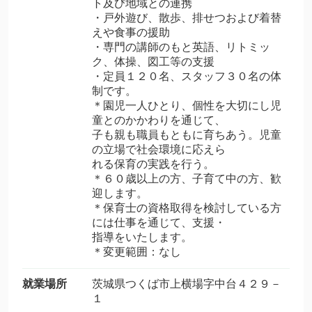
ト及び地域との連携
・戸外遊び、散歩、排せつおよび着替
えや食事の援助
・専門の講師のもと英語、リトミッ
ク、体操、図工等の支援
・定員１２０名、スタッフ３０名の体
制です。
＊園児一人ひとり、個性を大切にし児
童とのかかわりを通じて、
子も親も職員もともに育ちあう。児童
の立場で社会環境に応えら
れる保育の実践を行う。
＊６０歳以上の方、子育て中の方、歓
迎します。
＊保育士の資格取得を検討している方
には仕事を通じて、支援・
指導をいたします。
＊変更範囲：なし
就業場所
茨城県つくば市上横場字中台４２９－
１