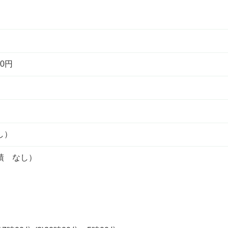
0円
し）
績 なし）