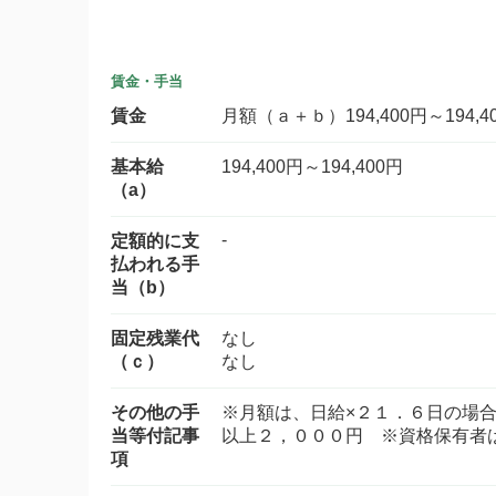
賃金・手当
賃金
月額（ａ＋ｂ）194,400円～194,4
基本給
194,400円～194,400円
（a）
-
定額的に支
払われる手
当（b）
固定残業代
なし
（ｃ）
なし
その他の手
※月額は、日給×２１．６日
当等付記事
以上２，０００円 ※資格保有者
項