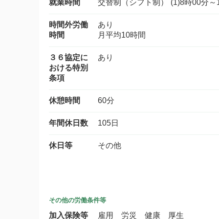
就業時間
交替制（シフト制） (1)8時00分～17
時間外労働
あり
時間
月平均10時間
３６協定に
あり
おける特別
条項
休憩時間
60分
年間休日数
105日
休日等
その他
その他の労働条件等
加入保険等
雇用 労災 健康 厚生