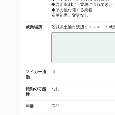
◆含水率測定（業務に慣れてきた
◆その他付随する業務
変更範囲：変更なし
就業場所
茨城県土浦市沢辺５７－４ ＊就
マイカー通
可
勤
転勤の可能
なし
性
年齢
不問