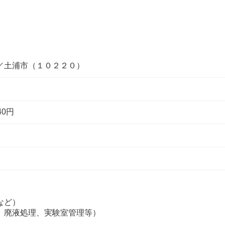
／土浦市（１０２２０）
40円
など）
、廃液処理、実験室管理等）