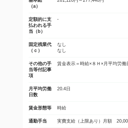
基本給
261,120円～277,440円
（a）
-
定額的に支
払われる手
当（b）
固定残業代
なし
（ｃ）
なし
その他の手
賃金表示＝時給×８Ｈ×月平均労働
当等付記事
項
月平均労働
20.4日
日数
賃金形態等
時給
通勤手当
実費支給（上限あり）月額 20,00