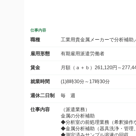
仕事内容
職種
工業用貴金属メーカーで分析補助
雇用形態
有期雇用派遣労働者
賃金
月額（ａ＋ｂ）261,120円～277,4
就業時間
(1)8時30分～17時30分
週休二日制
毎 週
仕事内容
（派遣業務）
金属の分析補助
◆分析室の前処理業務（希釈操作
◆金属分析補助（器具洗浄・管理
◆測定済みサンプル溶液の回収