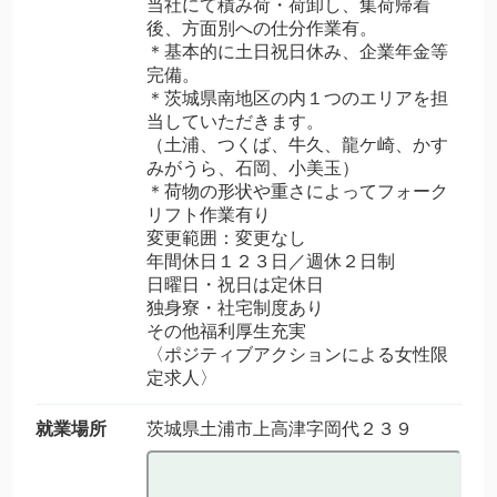
当社にて積み荷・荷卸し、集荷帰着
後、方面別への仕分作業有。
＊基本的に土日祝日休み、企業年金等
完備。
＊茨城県南地区の内１つのエリアを担
当していただきます。
（土浦、つくば、牛久、龍ケ崎、かす
みがうら、石岡、小美玉）
＊荷物の形状や重さによってフォーク
リフト作業有り
変更範囲：変更なし
年間休日１２３日／週休２日制
日曜日・祝日は定休日
独身寮・社宅制度あり
その他福利厚生充実
〈ポジティブアクションによる女性限
定求人〉
就業場所
茨城県土浦市上高津字岡代２３９