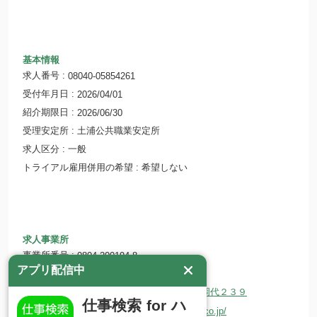
基本情報
求人番号
08040-05854261
受付年月日
2026/04/01
紹介期限日
2026/06/30
受理安定所
土浦公共職業安定所
求人区分
一般
トライアル雇用併用の希望
希望しない
求人事業所
事業所番号
0804-200194-8
アプリ配信中
事業所名
第一貨物株式会社 土浦支店
所在地
〒300-0811 茨城県土浦市上高津字岡代２３９
仕事検索 for ハ
ホームページ
https://www.daiichi-kamotsu.co.jp/