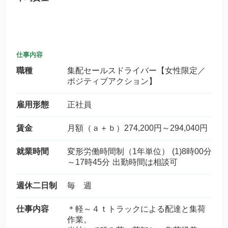
仕事内容
職種
集配セールスドライバー【女性限定／
ポジティブアクション】
雇用形態
正社員
賃金
月額（ａ＋ｂ）274,200円～294,040円
就業時間
変形労働時間制（1年単位） (1)8時00分
～17時45分 出勤時間は相談可
週休二日制
毎 週
仕事内容
＊軽～４ｔトラックによる配達と集荷
作業。