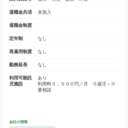
退職金共済
未加入
退職金制度
定年制
なし
再雇用制度
なし
勤務延長
なし
利用可能託
あり
児施設
利用料５，０００円／月 ０歳児～※
要相談
会社の情報