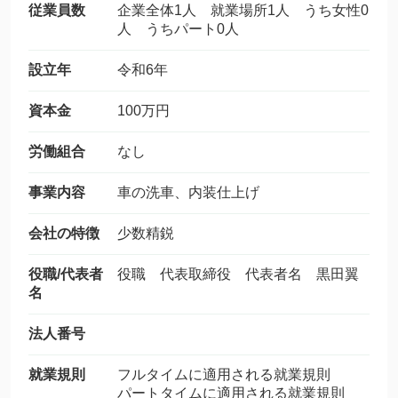
従業員数
企業全体1人 就業場所1人 うち女性0
人 うちパート0人
設立年
令和6年
資本金
100万円
労働組合
なし
事業内容
車の洗車、内装仕上げ
会社の特徴
少数精鋭
役職/代表者
役職 代表取締役 代表者名 黒田翼
名
法人番号
就業規則
フルタイムに適用される就業規則
パートタイムに適用される就業規則