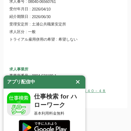
求人番号
08040-06560761
受付年月日
2026/04/10
紹介期限日
2026/06/30
受理安定所
土浦公共職業安定所
求人区分
一般
トライアル雇用併用の希望
希望しない
求人事業所
事業所番号
0804-621180-1
アプリ配信中
事業所名
株式会社カーフレンズツバサ
所在地
〒300-1243 茨城県つくば市大井１４４０－４８
仕事検索 for ハ
ホームページ
ローワーク
基本利用料金無料