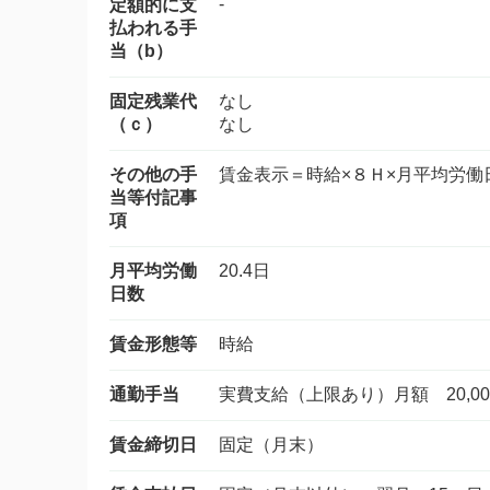
-
定額的に支
払われる手
当（b）
固定残業代
なし
（ｃ）
なし
その他の手
賃金表示＝時給×８Ｈ×月平均労働
当等付記事
項
月平均労働
20.4日
日数
賃金形態等
時給
通勤手当
実費支給（上限あり）月額 20,00
賃金締切日
固定（月末）