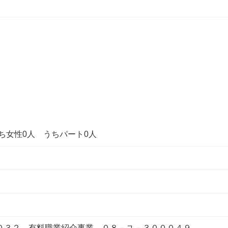
うち女性0人 うちパート0人
３２ 有料職業紹介事業 ０８－ユ－３０００４９