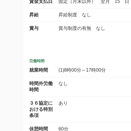
賃金支払日
固定（月末以外） 翌月 15 日
昇給
昇給制度 なし
賞与
賞与制度の有無 なし
労働時間
就業時間
(1)8時00分～17時00分
時間外労働
なし
時間
３６協定に
あり
おける特別
条項
休憩時間
60分