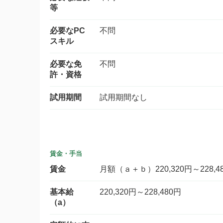
等
必要なPC
不問
スキル
必要な免
不問
許・資格
試用期間
試用期間なし
賃金・手当
賃金
月額（ａ＋ｂ）220,320円～228,4
基本給
220,320円～228,480円
（a）