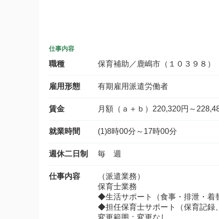
仕事内容
職種
保育補助／鹿嶋市（１０３９８）
雇用形態
有期雇用派遣労働者
賃金
月額（ａ＋ｂ）220,320円～228,4
就業時間
(1)8時00分～17時00分
週休二日制
毎 週
仕事内容
（派遣業務）
保育士業務
◆生活サポート（食事・排泄・着
◆担任保育士サポート（保育記録
変更範囲：変更なし