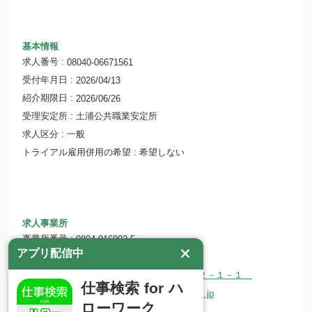
基本情報
求人番号
08040-06671561
受付年月日
2026/04/13
紹介期限日
2026/06/26
受理安定所
土浦公共職業安定所
求人区分
一般
トライアル雇用併用の希望
希望しない
求人事業所
事業所番号
0804-916902-5
アプリ配信中
事業所名
筑波大学附属病院
所在地
〒305-8576 茨城県つくば市天久保２－１－１
仕事検索 for ハ
ホームページ
http://www.s.hosp.tsukuba.ac.jp
ローワーク