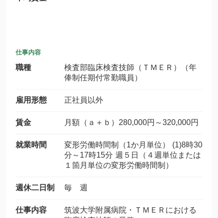
仕事内容
職種
検査部臨床検査技師（ＴＭＥＲ）（年
俸制任期付常勤職員）
雇用形態
正社員以外
賃金
月額（ａ＋ｂ）280,000円～320,000円
就業時間
変形労働時間制（1か月単位） (1)8時30
分～17時15分 週５日（４週単位または
１箇月単位の変形労働時間制）
週休二日制
毎 週
仕事内容
筑波大学附属病院・ＴＭＥＲにおける