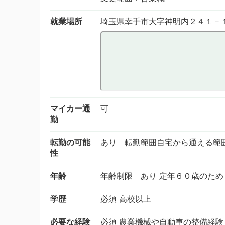
就業場所
埼玉県幸手市大字神明内２４１－
マイカー通
可
勤
転勤の可能
あり 転勤範囲自宅から通える範
性
年齢
年齢制限 あり 定年６０歳のため
学歴
必須 高校以上
必要な経験
必須 農業機械や自動車の整備経験