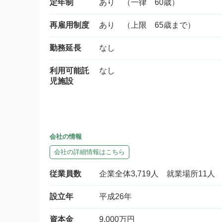
定年制
あり （一律 60歳）
再雇用制度
あり （上限 65歳まで）
勤務延長
なし
利用可能託
なし
児施設
会社の情報
会社の詳細情報はこちら
従業員数
企業全体3,719人 就業場所11
設立年
平成26年
資本金
9,000万円