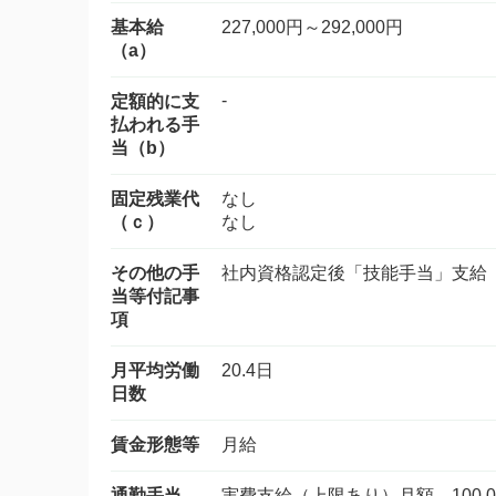
基本給
227,000円～292,000円
（a）
-
定額的に支
払われる手
当（b）
固定残業代
なし
（ｃ）
なし
その他の手
社内資格認定後「技能手当」支給
当等付記事
項
月平均労働
20.4日
日数
賃金形態等
月給
通勤手当
実費支給（上限あり）月額 100,0