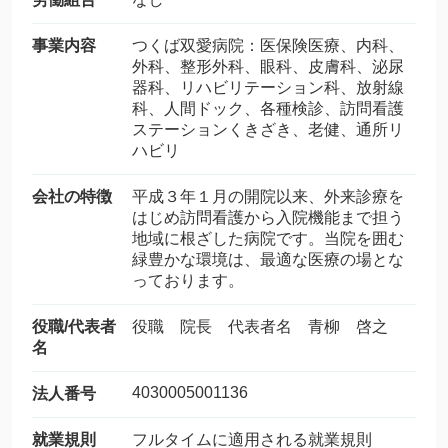
事業内容
つくば双愛病院：医保険医療、内科、
外科、整形外科、眼科、皮膚科、泌尿
器科、リハビリテーション科、放射線
科、人間ドック、各種検診、訪問看護
ステーションくきざき、老健、通所リ
ハビリ
会社の特徴
平成３年１月の開院以来、外来診療を
はじめ訪問看護から入院機能まで担う
地域に根ざした病院です。当院を囲む
緑豊かな環境は、最適な医療の場とな
っております。
役職/代表者
役職 院長 代表者名 青柳 啓之
名
4030005001136
法人番号
就業規則
フルタイムに適用される就業規則