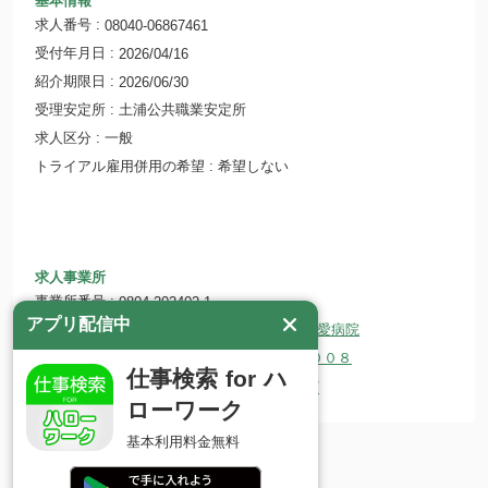
基本情報
求人番号
08040-06867461
受付年月日
2026/04/16
紹介期限日
2026/06/30
受理安定所
土浦公共職業安定所
求人区分
一般
トライアル雇用併用の希望
希望しない
求人事業所
事業所番号
0804-202402-1
アプリ配信中
事業所名
医療法人社団 双愛会 つくば双愛病院
所在地
〒300-1245 茨城県つくば市高崎１００８
仕事検索 for ハ
ホームページ
http://www.tsukuba-soai.com/
ローワーク
基本利用料金無料