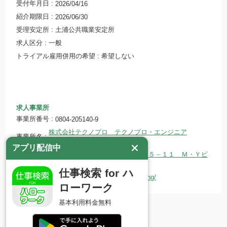
受付年月日
2026/04/16
紹介期限日
2026/06/30
受理安定所
土浦公共職業安定所
求人区分
一般
トライアル雇用併用の希望
希望しない
求人事業所
事業所番号
0804-205140-9
株式会社テクノプロ テクノプロ・エンジニア
事業所名
リング社 つくば支店
アプリ配信中
〒300-0037 茨城県土浦市桜町１－１５－１１ Ｍ・Ｙビ
所在地
ル４Ｆ
仕事検索 for ハ
ホームページ
https://www.technopro.com/eng/
ローワーク
基本利用料金無料