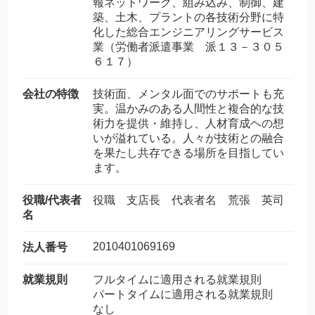
報ネットワーク、組み込み、制御、建
築、土木、プラントの各技術分野に特
化した総合エンジニアリングサービス
業（労働者派遣事業 派１３－３０５
６１７）
会社の特徴
技術面、メンタル面でのサポートも充
実。温かみのある人間性と複合的な技
術力を提供・維持し、人材育成ヘの想
いが溢れている。人々が技術との融合
を果たし共存できる場所を目指してい
ます。
役職/代表者
役職 支店長 代表者名 荒張 英司
名
2010401069169
法人番号
就業規則
フルタイムに適用される就業規則
パートタイムに適用される就業規則
なし