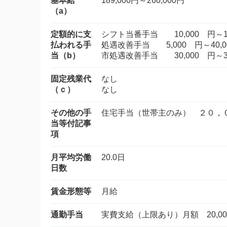
基本給
189,000円～260,000円
（a）
定額的に支
シフト当番手当 10,000 円～10
払われる手
処遇改善手当 5,000 円～40,0
当（b）
市処遇改善手当 30,000 円～30
固定残業代
なし
（ｃ）
なし
その他の手
住宅手当（世帯主のみ） ２０，
当等付記事
項
月平均労働
20.0日
日数
賃金形態等
月給
通勤手当
実費支給（上限あり）月額 20,00