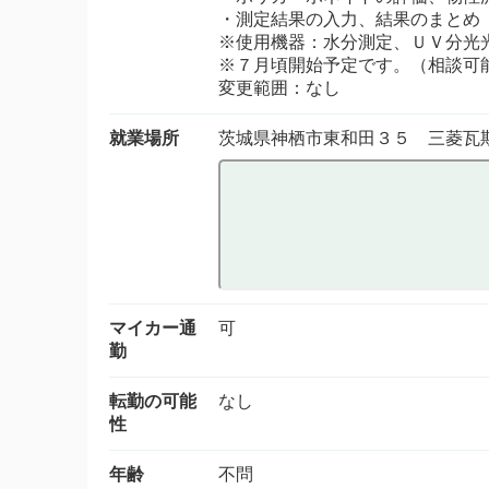
・測定結果の入力、結果のまとめ
※使用機器：水分測定、ＵＶ分光
※７月頃開始予定です。（相談可
変更範囲：なし
就業場所
茨城県神栖市東和田３５ 三菱瓦
マイカー通
可
勤
転勤の可能
なし
性
年齢
不問