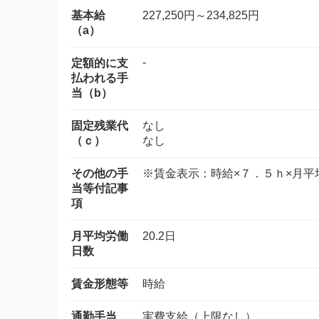
基本給
227,250円～234,825円
（a）
-
定額的に支
払われる手
当（b）
固定残業代
なし
（ｃ）
なし
その他の手
※賃金表示：時給×７．５ｈ×月
当等付記事
項
月平均労働
20.2日
日数
賃金形態等
時給
通勤手当
実費支給（上限なし）