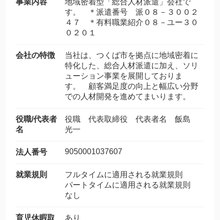
事業内容
地域密着型「総合人材派遣」会社で
す。 ＊派遣番号 派０８－３００２
４７ ＊有料職業紹介０８－ユー３０
０２０１
会社の特徴
当社は、つくば市を拠点に地域密着に
特化した、総合人材派遣に加え、ソリ
ューション事業を展開しておりま
す。 顧客満足度の向上と幅広い分野
での人材開発を進めてまいります。
役職/代表者
役職 代表取締役 代表者名 飯島
名
光一
9050001037607
法人番号
就業規則
フルタイムに適用される就業規則
パートタイムに適用される就業規則
なし
育児休暇取
あり