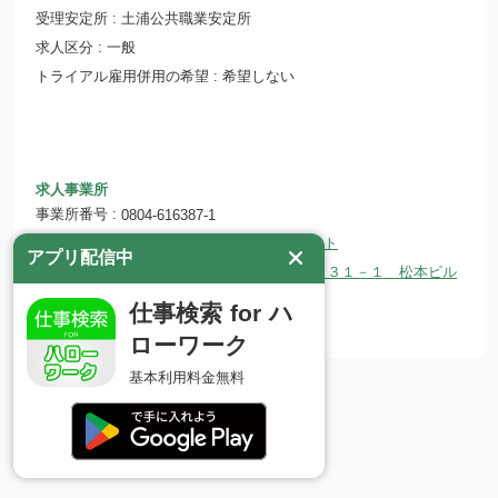
受理安定所
土浦公共職業安定所
求人区分
一般
トライアル雇用併用の希望
希望しない
求人事業所
事業所番号
0804-616387-1
事業所名
株式会社 プランナーマネジメント
アプリ配信中
〒305-0034 茨城県つくば市小野崎１３１－１ 松本ビル
所在地
２階
仕事検索 for ハ
ホームページ
http://www.planner-m.jp/
ローワーク
基本利用料金無料