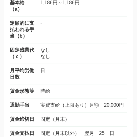
基本給
1,186円～1,186円
（a）
-
定額的に支
払われる手
当（b）
固定残業代
なし
（ｃ）
なし
月平均労働
日
日数
賃金形態等
時給
通勤手当
実費支給（上限あり）月額 20,000円
賃金締切日
固定（月末）
賃金支払日
固定（月末以外） 翌月 25 日