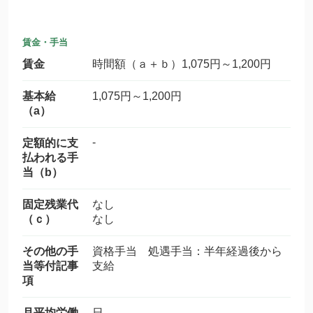
賃金・手当
賃金
時間額（ａ＋ｂ）1,075円～1,200円
基本給
1,075円～1,200円
（a）
-
定額的に支
払われる手
当（b）
固定残業代
なし
（ｃ）
なし
その他の手
資格手当 処遇手当：半年経過後から
当等付記事
支給
項
月平均労働
日