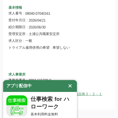
基本情報
求人番号
08040-07040161
受付年月日
2026/04/21
紹介期限日
2026/06/30
受理安定所
土浦公共職業安定所
求人区分
一般
トライアル雇用併用の希望
希望しない
求人事業所
事業所番号
0804-615739-0
アプリ配信中
事業所名
特定非営利活動法人 新和会
所在地
〒315-0055 茨城県かすみがうら市稲吉南３－２－１
仕事検索 for ハ
ホームページ
http://www.ringokan.jp/
ローワーク
基本利用料金無料