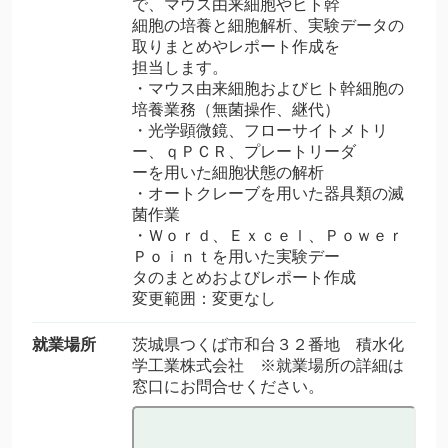
で、マウス由来細胞やヒト幹
細胞の培養と細胞解析、実験データの
取りまとめやレポート作成を
担当します。
・マウス由来細胞およびヒト幹細胞の
培養業務（無菌操作、継代）
・光学顕微鏡、フローサイトメトリ
ー、ｑＰＣＲ、プレートリーダ
ーを用いた細胞状態の解析
・オートクレーブを用いた器具類の滅
菌作業
・Ｗｏｒｄ、Ｅｘｃｅｌ、Ｐｏｗｅｒ
Ｐｏｉｎｔを用いた実験デー
タのまとめおよびレポート作成
変更範囲：変更なし
就業場所
茨城県つくば市和台３２番地 積水化
学工業株式会社 ※就業場所の詳細は
窓口にお問合せください。