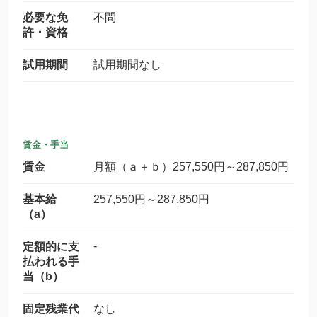
必要な免
不問
許・資格
試用期間
試用期間なし
賃金・手当
賃金
月額（ａ＋ｂ）257,550円～287,850円
基本給
257,550円～287,850円
（a）
-
定額的に支
払われる手
当（b）
固定残業代
なし