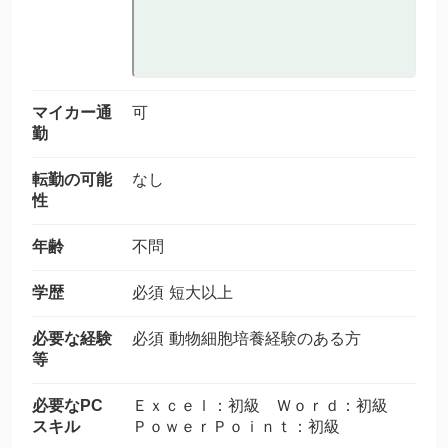
マイカー通
可
勤
転勤の可能
なし
性
年齢
不問
学歴
必須 短大以上
必要な経験
必須 動物細胞培養経験のある方
等
必要なPC
Ｅｘｃｅｌ：初級 Ｗｏｒｄ：初級
スキル
ＰｏｗｅｒＰｏｉｎｔ：初級