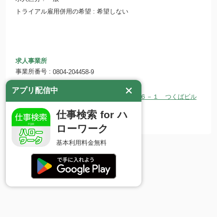
トライアル雇用併用の希望
希望しない
求人事業所
事業所番号
0804-204458-9
事業所名
ＷＤＢ株式会社 つくば支社
アプリ配信中
〒305-0032 茨城県つくば市竹園１－６－１ つくばビル
所在地
ディング６Ｆ
仕事検索 for ハ
ホームページ
http://www.wdb.com
ローワーク
基本利用料金無料