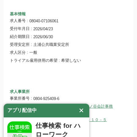
基本情報
求人番号
08040-07106061
受付年月日
2026/04/23
紹介期限日
2026/06/30
受理安定所
土浦公共職業安定所
求人区分
一般
トライアル雇用併用の希望
希望しない
求人事業所
事業所番号
0804-925409-6
税理士法人日本会計グループ久保ノ谷会計事務
事業所名
アプリ配信中
所
所在地
〒305-0035 茨城県つくば市松代２－１０－５
仕事検索 for ハ
ホームページ
ローワーク