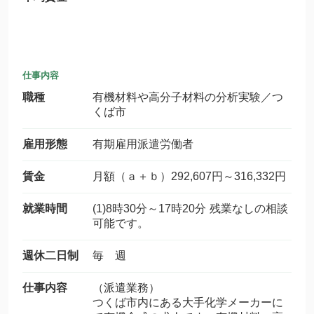
仕事内容
職種
有機材料や高分子材料の分析実験／つ
くば市
雇用形態
有期雇用派遣労働者
賃金
月額（ａ＋ｂ）292,607円～316,332円
就業時間
(1)8時30分～17時20分 残業なしの相談
可能です。
週休二日制
毎 週
仕事内容
（派遣業務）
つくば市内にある大手化学メーカーに