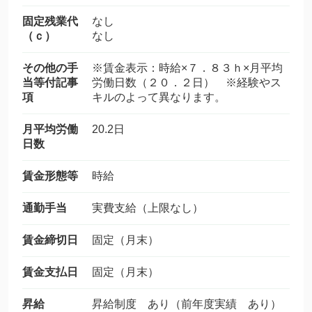
固定残業代
なし
（ｃ）
なし
その他の手
※賃金表示：時給×７．８３ｈ×月平均
当等付記事
労働日数（２０．２日） ※経験やス
項
キルのよって異なります。
月平均労働
20.2日
日数
賃金形態等
時給
通勤手当
実費支給（上限なし）
賃金締切日
固定（月末）
賃金支払日
固定（月末）
昇給
昇給制度 あり（前年度実績 あり）