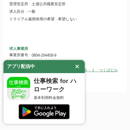
受理安定所
土浦公共職業安定所
求人区分
一般
トライアル雇用併用の希望
希望しない
求人事業所
事業所番号
0804-204458-9
事業所名
ＷＤＢ株式会社 つくば支社
アプリ配信中
〒305-0032 茨城県つくば市竹園１－６－１ つくばビル
所在地
ディング６Ｆ
仕事検索 for ハ
ホームページ
http://www.wdb.com
ローワーク
基本利用料金無料