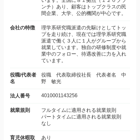
います。全国に８１拠点（１２０ブラ
ンチ）あり、顧客はトップクラスの民
間企業、大学、公的機関が中心です。
会社の特徴
理学系研究職派遣の先駆けとしてトッ
プを走り続け、現在では理学系研究職
派遣で働く３人に１人がグループから
就業しています。独自の研修制度や就
業中のフォロー、待遇改善に力を入れ
ています。
役職/代表者
役職 代表取締役社長 代表者名 中
名
野 敏光
4010001143256
法人番号
就業規則
フルタイムに適用される就業規則
パートタイムに適用される就業規則
なし
育児休暇取
あり