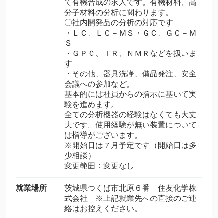
て有機合成の求人です。有機材料、高
分子材料の分析に関わります。
〇社内開発品の分析の対応です
・ＬＣ、ＬＣ－ＭＳ・ＧＣ、ＧＣ－Ｍ
Ｓ
・ＧＰＣ、ＩＲ、ＮＭＲなどを扱いま
す
・その他、器具洗浄、備品発注、安全
会議への参加など。
基本的には社員からの指示に基いて実
験を進めます。
全ての分析機器の経験はなくても大丈
夫です。使用経験が無い装置について
は指導がございます。
※開始日は７月予定です（開始日は多
少相談）
変更範囲：変更なし
就業場所
茨城県つくば市北原６番 住友化学株
式会社 ※上記就業先への直接のご連
絡はお控えください。