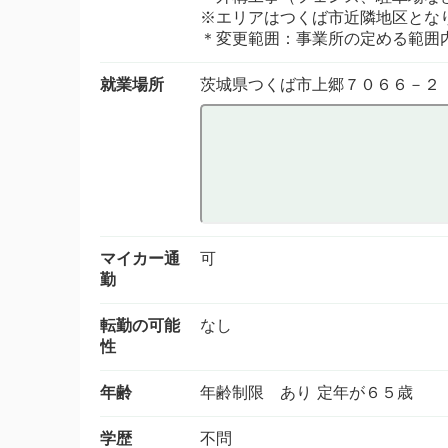
※エリアはつくば市近隣地区とな
＊変更範囲：事業所の定める範囲
就業場所
茨城県つくば市上郷７０６６－２
マイカー通
可
勤
転勤の可能
なし
性
年齢
年齢制限 あり 定年が６５歳
学歴
不問