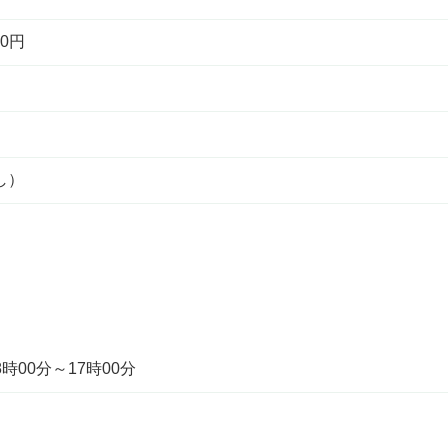
0円
し）
時00分～17時00分