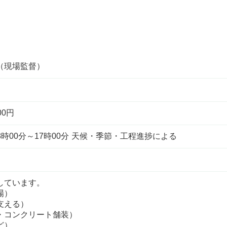
（現場監督）
00円
8時00分～17時00分 天候・季節・工程進捗による
しています。
場）
支える）
・コンクリート舗装）
ど）