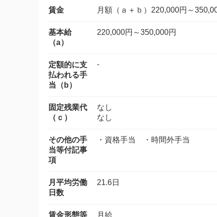
賃金
月額（ａ＋ｂ）220,000円～350,0
基本給
220,000円～350,000円
（a）
-
定額的に支
払われる手
当（b）
固定残業代
なし
（ｃ）
なし
その他の手
・資格手当 ・時間外手当
当等付記事
項
月平均労働
21.6日
日数
賃金形態等
月給