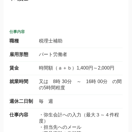
仕事内容
職種
税理士補助
雇用形態
パート労働者
賃金
時間額（ａ＋ｂ）1,400円～2,000円
就業時間
又は 8時 30分 ～ 16時 00分 の間
の5時間程度
週休二日制
毎 週
仕事内容
・弥生会計への入力（最大３～４件程
度）
・担当先へのメール