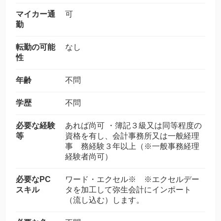
マイカー通
可
勤
転勤の可能
なし
性
年齢
不問
学歴
不問
必要な経験
あれば尚可 ・簿記３級又は同等程度の
等
資格を有し、会計事務所又は一般経理
事 務経験３年以上（※一般事務経理
経験者尚可）
必要なPC
ワード・エクセル※ ※エクセルデー
スキル
タを加工して弥生会計にインポート
（流し込む）します。