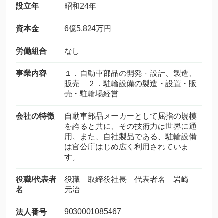
設立年
昭和24年
資本金
6億5,824万円
労働組合
なし
事業内容
１．自動車部品の開発・設計、製造、
販売 ２．駐輪設備の製造・設置・販
売・駐輪場経営
会社の特徴
自動車部品メーカーとして屈指の規模
を誇ると共に、その技術力は世界に通
用。また、自社製品である、駐輪設備
は官公庁はじめ広く利用されていま
す。
役職/代表者
役職 取締役社長 代表者名 岩崎
名
元治
9030001085467
法人番号