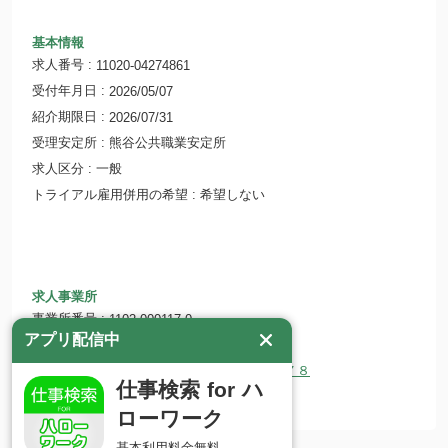
基本情報
求人番号
11020-04274861
受付年月日
2026/05/07
紹介期限日
2026/07/31
受理安定所
熊谷公共職業安定所
求人区分
一般
トライアル雇用併用の希望
希望しない
求人事業所
事業所番号
1102-000117-0
アプリ配信中
事業所名
株式会社リード
所在地
〒360-0203 埼玉県熊谷市弥藤吾５７８
仕事検索 for ハ
ホームページ
http://www.lead.co.jp
ローワーク
基本利用料金無料