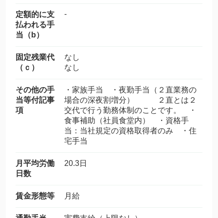
-
定額的に支
払われる手
当（b）
固定残業代
なし
（ｃ）
なし
その他の手
・家族手当 ・夜勤手当（２直業務の
当等付記事
場合の深夜割増分） ２直とは２
項
交代で行う勤務体制のことです。 ・
食事補助（社員食堂内） ・資格手
当：当社規定の資格取得者のみ ・住
宅手当
月平均労働
20.3日
日数
賃金形態等
月給