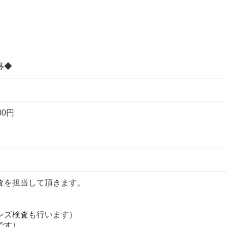
募◆
00円
査を担当して頂きます。
ンズ検査も行います）
です）