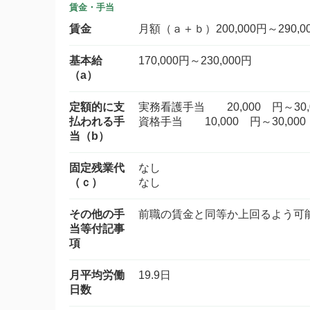
賃金・手当
賃金
月額（ａ＋ｂ）200,000円～290,0
基本給
170,000円～230,000円
（a）
定額的に支
実務看護手当 20,000 円～30,
払われる手
資格手当 10,000 円～30,00
当（b）
固定残業代
なし
（ｃ）
なし
その他の手
前職の賃金と同等か上回るよう可
当等付記事
項
月平均労働
19.9日
日数