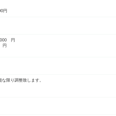
00円
000 円
0 円
能な限り調整致します。