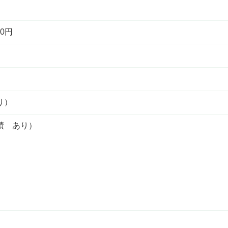
0円
り）
績 あり）